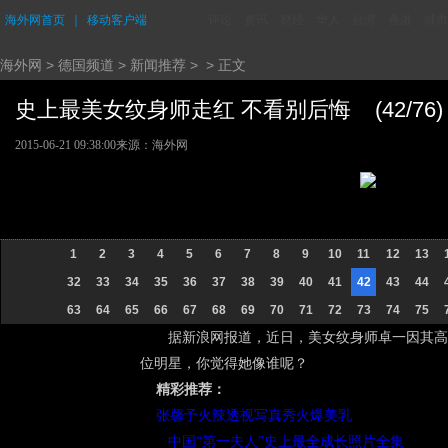
海外网首页
｜
移动客户端
评论
资讯
财经
华人
台湾
香港
城市
海外网
>
德国频道
>
新闻推荐
> > 正文
史上最美女纹身师走红 不看别后悔 (42/76)
2015-06-21 09:38:00
来源：海外网
1
2
3
4
5
6
7
8
9
10
11
12
13
32
33
34
35
36
37
38
39
40
41
42
43
44
63
64
65
66
67
68
69
70
71
72
73
74
75
据新浪网报道，近日，美女纹身师卓一因其高
位明星，你觉得她像谁呢？
精彩推荐：
张馨予火辣透视写真秀火爆美乳
中国“第一夫人”史上最全成长照片全集