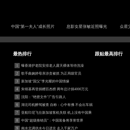
中国“第一夫人”成长照片
息影女星张敏近照曝光
众星
最热排行
跟贴最高排行
1
曝香港护老院安排老人露天裸体等待洗澡
2
歌手曲婉婷母亲涉贪被抓 为正局级官员
3
新加坡“国父”李光耀的中国情缘
4
朱镕基再登捐赠百杰榜 两年总计捐4000万元
5
沈阳：“绝密文件”广告引路人
6
湖北司机醉驾被查 自称：心中有佛 不会出车祸
(图)
7
亚航印尼飞往新加坡客机失联 机上没有中国乘
客
8
中国“超级推销员”：中国装备将享誉世界
9
南水北调供水今日进京 走入千家万户