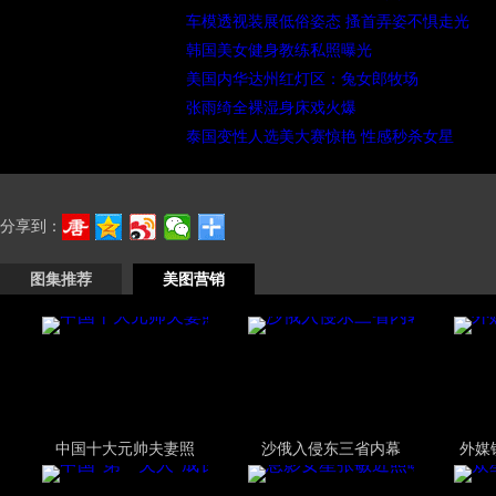
车模透视装展低俗姿态 搔首弄姿不惧走光
韩国美女健身教练私照曝光
美国内华达州红灯区：兔女郎牧场
张雨绮全裸湿身床戏火爆
泰国变性人选美大赛惊艳 性感秒杀女星
分享到：
图集推荐
美图营销
中国十大元帅夫妻照
沙俄入侵东三省内幕
外媒