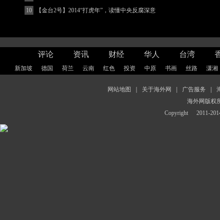
10
【金台2号】2014“打虎年”，读懂中央反腐深意
评论
资讯
财经
华人
台湾
新加坡
德国
荷兰
云南
红色
投资
中原
书画
丝路
潇湘
网站地图
｜
关于海外网
｜
广告服务
｜
海外网版权
Copyright
2011-2014 