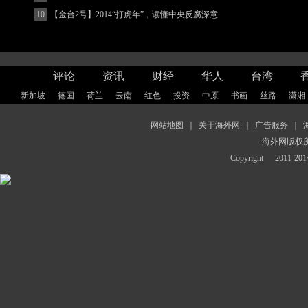
10
【金台2号】2014“打虎年”，读懂中央反腐深意
评论
资讯
财经
华人
台湾
新加坡
德国
荷兰
云南
红色
投资
中原
书画
丝路
潇湘
网站地图
｜
关于海外网
｜
广告服务
｜
海外网版权
Copyright
2011-2014 