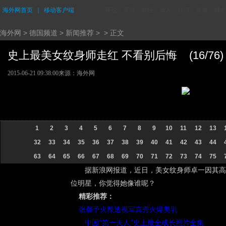
海外网首页
｜
移动客户端
评论
资讯
财经
华人
台湾
香港
城市
海外网
>
德国频道
>
新闻推荐
> > 正文
史上最美女纹身师走红 不看别后悔 (16/76)
2015-06-21 09:38:00
来源：海外网
1
2
3
4
5
6
7
8
9
10
11
12
13
32
33
34
35
36
37
38
39
40
41
42
43
44
63
64
65
66
67
68
69
70
71
72
73
74
75
据新浪网报道，近日，美女纹身师卓一因其高
位明星，你觉得她像谁呢？
精彩推荐：
张馨予火辣透视写真秀火爆美乳
中国“第一夫人”史上最全成长照片全集