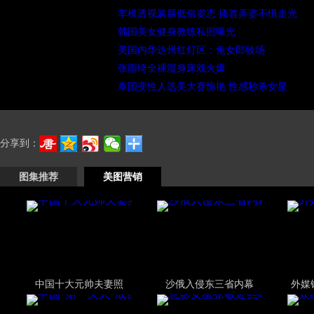
车模透视装展低俗姿态 搔首弄姿不惧走光
韩国美女健身教练私照曝光
美国内华达州红灯区：兔女郎牧场
张雨绮全裸湿身床戏火爆
泰国变性人选美大赛惊艳 性感秒杀女星
分享到：
图集推荐
美图营销
中国十大元帅夫妻照
沙俄入侵东三省内幕
外媒