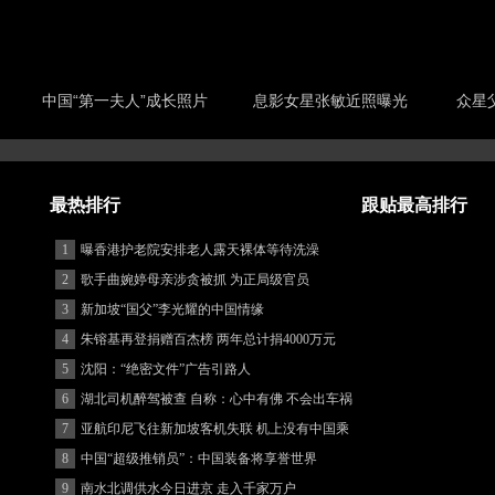
中国“第一夫人”成长照片
息影女星张敏近照曝光
众星
最热排行
跟贴最高排行
1
曝香港护老院安排老人露天裸体等待洗澡
2
歌手曲婉婷母亲涉贪被抓 为正局级官员
3
新加坡“国父”李光耀的中国情缘
4
朱镕基再登捐赠百杰榜 两年总计捐4000万元
5
沈阳：“绝密文件”广告引路人
6
湖北司机醉驾被查 自称：心中有佛 不会出车祸
(图)
7
亚航印尼飞往新加坡客机失联 机上没有中国乘
客
8
中国“超级推销员”：中国装备将享誉世界
9
南水北调供水今日进京 走入千家万户