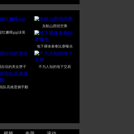
东航山西招空乘
超红嫩模gigi泳装
地下裸体泰拳比赛曝光
感自信的美女胖子
不为人知的地下交易
啦队高难度侧手翻
视频
专题
滚动