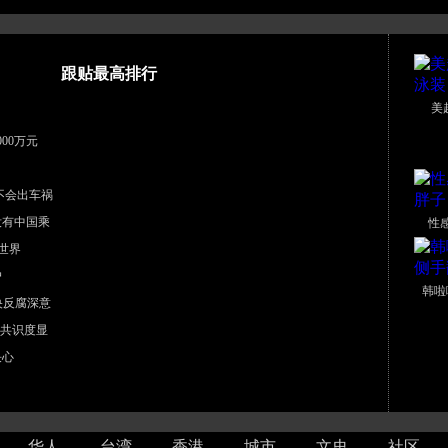
跟贴最高排行
美
00万元
不会出车祸
没有中国乘
性
世界
户
韩啦
中央反腐深意
”共识度显
决心
华人
台湾
香港
城市
文史
社区