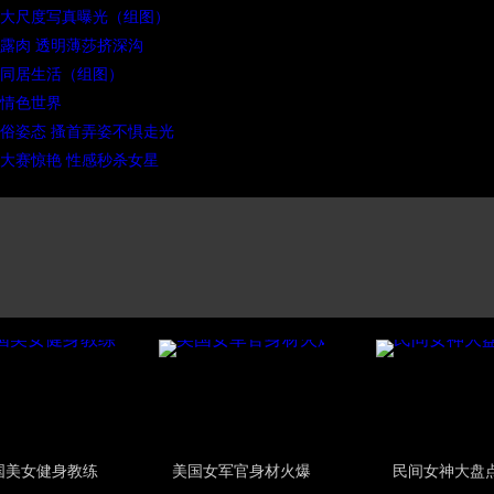
裸大尺度写真曝光（组图）
露肉 透明薄莎挤深沟
同居生活（组图）
的情色世界
俗姿态 搔首弄姿不惧走光
大赛惊艳 性感秒杀女星
国美女健身教练
美国女军官身材火爆
民间女神大盘