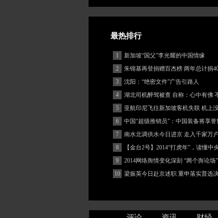
最热排行
1
新加坡“国父”李光耀的中国情缘
2
朱镕基再登捐赠百杰榜 两年总计捐40
3
沈阳：“绝密文件”广告引路人
4
湖北司机醉驾被查 自称：心中有佛 
(图)
5
亚航印尼飞往新加坡客机失联 机上
客
6
中国“超级推销员”：中国装备将享誉
7
南水北调供水今日进京 走入千家万
8
【金台2号】2014“打虎年”，读懂
9
2014网络舆情变化深刻 “两个舆论场
著增强
10
梁振英今日赴京述职 重申落实普选
评论
资讯
财经