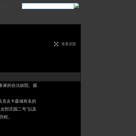
滚动
查看原图
0多家的合法妓院。摄
，马克去卡森城有名的
兔女郎庄园二号”以及
的历程。