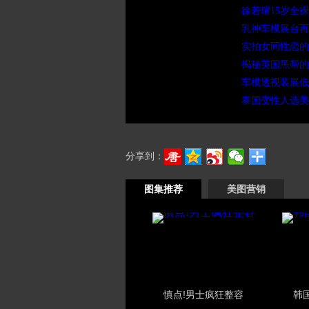
徐若瑄15岁全
乳神车模展台再
实拍女同性恋的
揭秘英国黑帮
车模透视装展低
泰国变性人选美
分享到：
图集推荐
美图营销
慎点!男士疯狂整容
韩