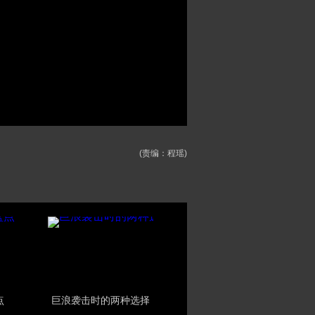
(责编：程瑶)
点
巨浪袭击时的两种选择