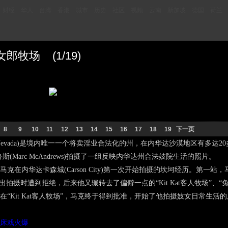
财经
华人
台湾
香港
城市
历史
社区
视频
云南
新加坡
德国
荷兰
牧场 (1/19)
8
9
10
11
12
13
14
15
16
17
18
19
下一页
Nevada)是境内唯一一个将卖淫业合法化的州，在内华达沙漠地区有多达2
斯(Marc McAndrews)拍摄了一组反映内华达州合法妓院生活的照片。
克在内华达卡森城(Carson City)第一次开始拍摄的坎坷经历。第一站
出拍摄时遭到拒绝，后来他又辗转去了偏僻一点的“Kit Kat客人牧场”、“
sh妓院。在“Kit Kat客人牧场”，马克终于得到批准，开始了他拍摄妓女日常生活
床戏火爆