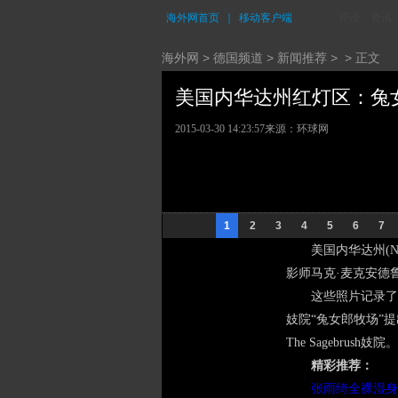
海外网首页
｜
移动客户端
评论
资讯
海外网
>
德国频道
>
新闻推荐
> > 正文
美国内华达州红灯区：兔女郎
2015-03-30 14:23:57
来源：
环球网
1
2
3
4
5
6
7
美国内华达州(
影师马克·麦克安德鲁
这些照片记录了马
妓院“兔女郎牧场”提
The Sagebru
精彩推荐：
张雨绮全裸湿身