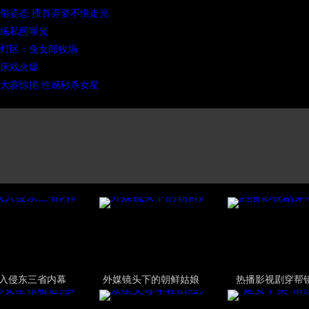
俗姿态 搔首弄姿不惧走光
练私照曝光
灯区：兔女郎牧场
床戏火爆
大赛惊艳 性感秒杀女星
入侵东三省内幕
外媒镜头下的朝鲜姑娘
热播影视剧穿帮