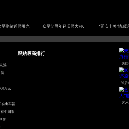
女星张敏近照曝光
众星父母年轻旧照大PK
“延安十美”情感
跟贴最高排行
夫妇
洗澡
官员
80
00万元
艺术
不会出车祸
没有中国乘
世界
户