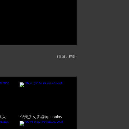
(责编：程瑶)
镜头
俄美少女废墟玩cosplay