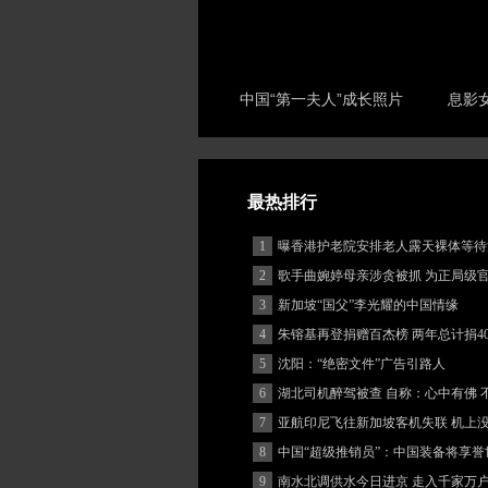
中国“第一夫人”成长照片
息影
最热排行
1
曝香港护老院安排老人露天裸体等待
2
歌手曲婉婷母亲涉贪被抓 为正局级
3
新加坡“国父”李光耀的中国情缘
4
朱镕基再登捐赠百杰榜 两年总计捐40
5
沈阳：“绝密文件”广告引路人
6
湖北司机醉驾被查 自称：心中有佛 
(图)
7
亚航印尼飞往新加坡客机失联 机上
客
8
中国“超级推销员”：中国装备将享誉
9
南水北调供水今日进京 走入千家万