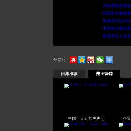
车模透视装展低
韩国美女健身教
美国内华达州红
张雨绮全裸湿身
泰国变性人选美
分享到：
图集推荐
美图营销
中国十大元帅夫妻照
沙俄