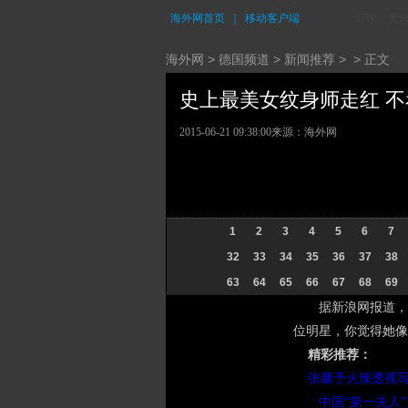
海外网首页
｜
移动客户端
评论
资
海外网
>
德国频道
>
新闻推荐
> > 正文
史上最美女纹身师走红 不看别
2015-06-21 09:38:00
来源：海外网
1
2
3
4
5
6
7
32
33
34
35
36
37
38
63
64
65
66
67
68
69
据新浪网报道，
位明星，你觉得她像
精彩推荐：
张馨予火辣透视
中国“第一夫人