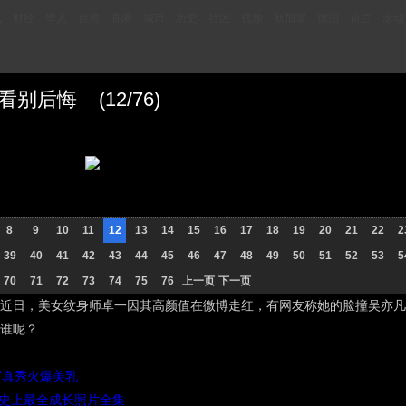
讯
财经
华人
台湾
香港
城市
历史
社区
视频
新加坡
德国
荷兰
滚动
后悔 (12/76)
8
9
10
11
12
13
14
15
16
17
18
19
20
21
22
2
39
40
41
42
43
44
45
46
47
48
49
50
51
52
53
5
70
71
72
73
74
75
76
上一页
下一页
近日，美女纹身师卓一因其高颜值在微博走红，有网友称她的脸撞吴亦凡
谁呢？
写真秀火爆美乳
”史上最全成长照片全集