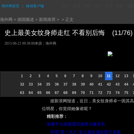
海外网首页
｜
移动客户端
评论
资讯
财经
华人
台湾
香港
城市
海外网
>
德国频道
>
新闻推荐
> > 正文
史上最美女纹身师走红 不看别后悔 (11/76)
2015-06-21 09:38:00
来源：海外网
1
2
3
4
5
6
7
8
9
10
11
12
13
32
33
34
35
36
37
38
39
40
41
42
43
44
63
64
65
66
67
68
69
70
71
72
73
74
75
据新浪网报道，近日，美女纹身师卓一因其高
位明星，你觉得她像谁呢？
精彩推荐：
张馨予火辣透视写真秀火爆美乳
中国“第一夫人”史上最全成长照片全集