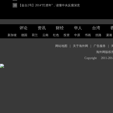
10
【金台2号】2014“打虎年”，读懂中央反腐深意
评论
资讯
财经
华人
台湾
新加坡
德国
荷兰
云南
红色
投资
中原
书画
丝路
潇湘
网站地图
｜
关于海外网
｜
广告服务
｜
海外网版权
Copyright
2011-2014 