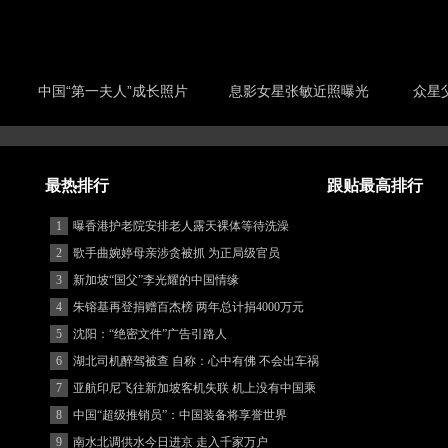
中国“第一夫人”成长照片
息影女星张敏近照曝光
众星
最热排行
跟贴最高排行
1
曝香港护老院安排老人露天裸体等待洗澡
2
歌手曲婉婷母亲涉贪被抓 为正局级官员
3
新加坡“国父”李光耀的中国情缘
4
朱镕基再登捐赠百杰榜 两年总计捐4000万元
5
沈阳：“绝密文件”广告引路人
6
湖北司机醉驾被查 自称：心中有佛 不会出车祸
(图)
7
亚航印尼飞往新加坡客机失联 机上没有中国乘
客
8
中国“超级推销员”：中国装备将享誉世界
9
南水北调供水今日进京 走入千家万户