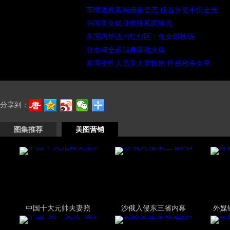
车模透视装展低俗姿态 搔首弄姿不惧走光
韩国美女健身教练私照曝光
美国内华达州红灯区：兔女郎牧场
张雨绮全裸湿身床戏火爆
泰国变性人选美大赛惊艳 性感秒杀女星
分享到：
图集推荐
美图营销
中国十大元帅夫妻照
沙俄入侵东三省内幕
外媒