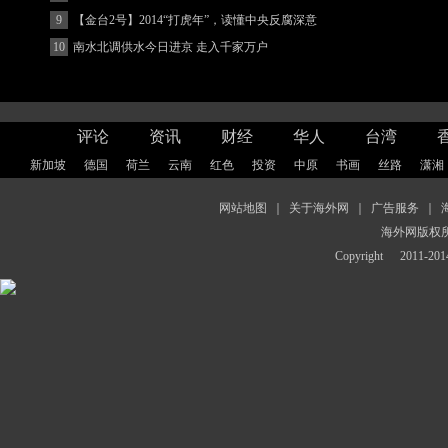
著增强
9
【金台2号】2014“打虎年”，读懂中央反腐深意
10
南水北调供水今日进京 走入千家万户
评论
资讯
财经
华人
台湾
新加坡
德国
荷兰
云南
红色
投资
中原
书画
丝路
潇湘
网站地图
｜
关于海外网
｜
广告服务
｜
海外网版权
Copyright
2011-2014 