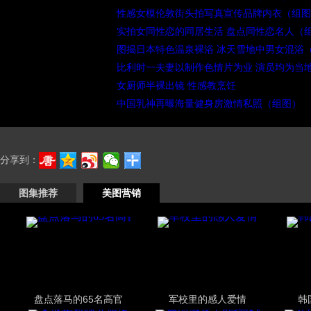
性感女模伦敦街头拍写真宣传品牌内衣（组图
实拍女同性恋的同居生活 盘点同性恋名人（
图揭日本特色温泉裸浴 冰天雪地中男女混浴
比利时一夫妻以制作色情片为业 演员均为当
女厨师半裸出镜 性感教烹饪
中国乳神再曝海量健身房激情私照（组图）
分享到：
图集推荐
美图营销
盘点落马的65名高官
军校里的感人爱情
韩