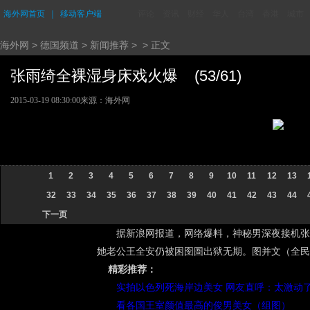
海外网首页
｜
移动客户端
评论
资讯
财经
华人
台湾
香港
城市
海外网
>
德国频道
>
新闻推荐
> > 正文
张雨绮全裸湿身床戏火爆 (53/61)
2015-03-19 08:30:00
来源：海外网
1
2
3
4
5
6
7
8
9
10
11
12
13
32
33
34
35
36
37
38
39
40
41
42
43
44
下一页
据新浪网报道，网络爆料，神秘男深夜接机张
她老公王全安仍被困囹圄出狱无期。图并文（全民
精彩推荐：
实拍以色列死海岸边美女 网友直呼：太激动
看各国王室颜值最高的俊男美女（组图）