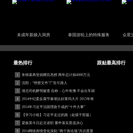
未成年新娘入洞房
泰国游轮上的特殊服务
众星
最热排行
跟贴最高排行
1
朱镕基再登捐赠百杰榜 两年总计捐4000万元
2
沈阳：“绝密文件”广告引路人
3
湖北司机醉驾被查 自称：心中有佛 不会出车祸
(图)
4
2014中纪委反腐节奏堪比好莱坞大片 2015年将
更忙
5
2014年习近平治国理政干成的“十件大事”
6
【学习小组】习近平走过的路（处级干部篇）
7
梁振英今日赴京述职 重申落实普选决心
8
2014网络舆情变化深刻 “两个舆论场”共识度显