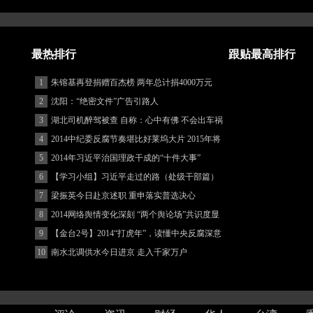
最热排行
跟贴最高排行
1
朱镕基再登捐赠百杰榜 两年总计捐4000万元
2
沈阳：“绝密文件”广告引路人
3
湖北司机醉驾被查 自称：心中有佛 不会出车祸
(图)
4
2014中纪委反腐节奏堪比好莱坞大片 2015年将
更忙
5
2014年习近平治国理政干成的“十件大事”
6
【学习小组】习近平走过的路（处级干部篇）
7
梁振英今日赴京述职 重申落实普选决心
8
2014网络舆情变化深刻 “两个舆论场”共识度显
著增强
9
【金台2号】2014“打虎年”，读懂中央反腐深意
10
南水北调供水今日进京 走入千家万户