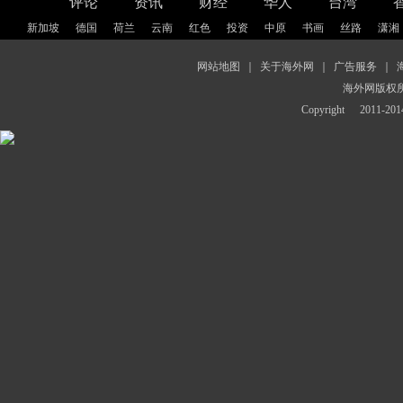
评论
资讯
财经
华人
台湾
新加坡
德国
荷兰
云南
红色
投资
中原
书画
丝路
潇湘
网站地图
｜
关于海外网
｜
广告服务
｜
海外网版权
Copyright
2011-2014 