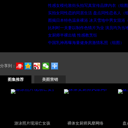
性感女模伦敦街头拍写真宣传品牌内衣（组图
实拍女同性恋的同居生活 盘点同性恋名人（
图揭日本特色温泉裸浴 冰天雪地中男女混浴
比利时一夫妻以制作色情片为业 演员均为当
女厨师半裸出镜 性感教烹饪
中国乳神再曝海量健身房激情私照（组图）
分享到：
图集推荐
美图营销
游泳照片现溺亡女孩
裸体女厨师风靡网络
盘