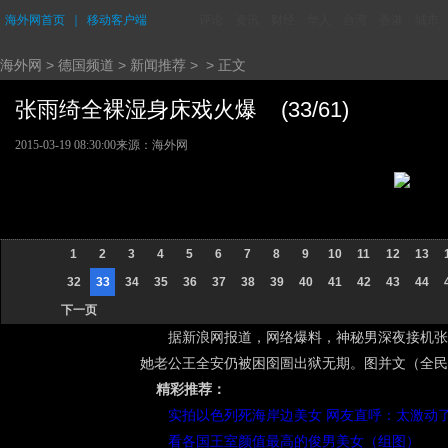
海外网首页
｜
移动客户端
评论
资讯
财经
华人
台湾
香港
城市
海外网
>
德国频道
>
新闻推荐
> > 正文
张雨绮全裸湿身床戏火爆 (33/61)
2015-03-19 08:30:00
来源：海外网
1
2
3
4
5
6
7
8
9
10
11
12
13
32
33
34
35
36
37
38
39
40
41
42
43
44
下一页
据新浪网报道，网络爆料，神秘男深夜接机张
她老公王全安仍被困囹圄出狱无期。图并文（全民
精彩推荐：
实拍以色列死海岸边美女 网友直呼：太激动
看各国王室颜值最高的俊男美女（组图）