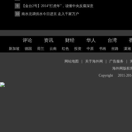
著增强
9
【金台2号】2014“打虎年”，读懂中央反腐深意
10
南水北调供水今日进京 走入千家万户
评论
资讯
财经
华人
台湾
新加坡
德国
荷兰
云南
红色
投资
中原
书画
丝路
潇湘
网站地图
｜
关于海外网
｜
广告服务
｜
海外网版权
Copyright
2011-2014 