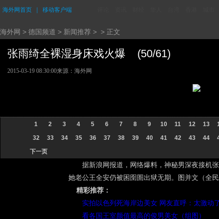
海外网首页
｜
移动客户端
评论
资讯
财经
华人
台湾
香港
城市
海外网
>
德国频道
>
新闻推荐
> > 正文
张雨绮全裸湿身床戏火爆 (50/61)
2015-03-19 08:30:00
来源：海外网
1
2
3
4
5
6
7
8
9
10
11
12
13
32
33
34
35
36
37
38
39
40
41
42
43
44
下一页
据新浪网报道，网络爆料，神秘男深夜接机张
她老公王全安仍被困囹圄出狱无期。图并文（全民
精彩推荐：
实拍以色列死海岸边美女 网友直呼：太激动
看各国王室颜值最高的俊男美女（组图）