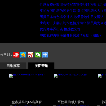
性感女模伦敦街头拍写真宣传品牌内衣（组图
实拍女同性恋的同居生活 盘点同性恋名人（
图揭日本特色温泉裸浴 冰天雪地中男女混浴
比利时一夫妻以制作色情片为业 演员均为当
女厨师半裸出镜 性感教烹饪
中国乳神再曝海量健身房激情私照（组图）
分享到：
图集推荐
美图营销
盘点落马的65名高官
军校里的感人爱情
韩