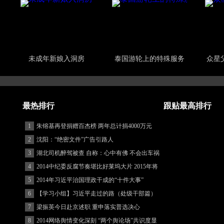
未成年新娘入洞房
泰国游轮上的特殊服务
众星
最热排行
跟贴最高排行
1
朱镕基再登捐赠百杰榜 两年总计捐4000万元
2
沈阳：“绝密文件”广告引路人
3
湖北司机醉驾被查 自称：心中有佛 不会出车祸
(图)
4
2014中纪委反腐节奏堪比好莱坞大片 2015年将
更忙
5
2014年习近平治国理政干成的“十件大事”
6
【学习小组】习近平走过的路（处级干部篇）
7
梁振英今日赴京述职 重申落实普选决心
8
2014网络舆情变化深刻 “两个舆论场”共识度显