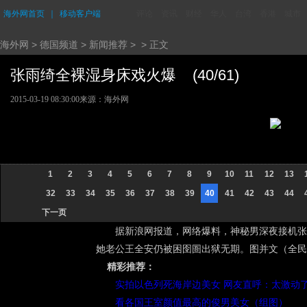
海外网首页
｜
移动客户端
评论
资讯
财经
华人
台湾
香港
城市
海外网
>
德国频道
>
新闻推荐
> > 正文
张雨绮全裸湿身床戏火爆 (40/61)
2015-03-19 08:30:00
来源：海外网
1
2
3
4
5
6
7
8
9
10
11
12
13
32
33
34
35
36
37
38
39
40
41
42
43
44
下一页
据新浪网报道，网络爆料，神秘男深夜接机张
她老公王全安仍被困囹圄出狱无期。图并文（全民
精彩推荐：
实拍以色列死海岸边美女 网友直呼：太激动
看各国王室颜值最高的俊男美女（组图）