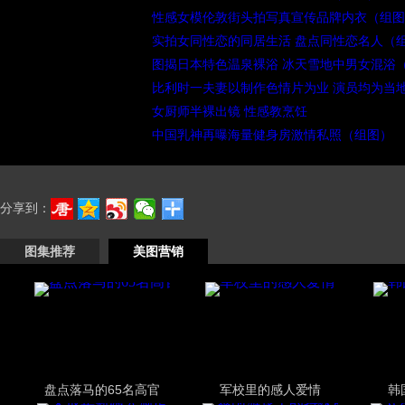
性感女模伦敦街头拍写真宣传品牌内衣（组图
实拍女同性恋的同居生活 盘点同性恋名人（
图揭日本特色温泉裸浴 冰天雪地中男女混浴
比利时一夫妻以制作色情片为业 演员均为当
女厨师半裸出镜 性感教烹饪
中国乳神再曝海量健身房激情私照（组图）
分享到：
图集推荐
美图营销
盘点落马的65名高官
军校里的感人爱情
韩