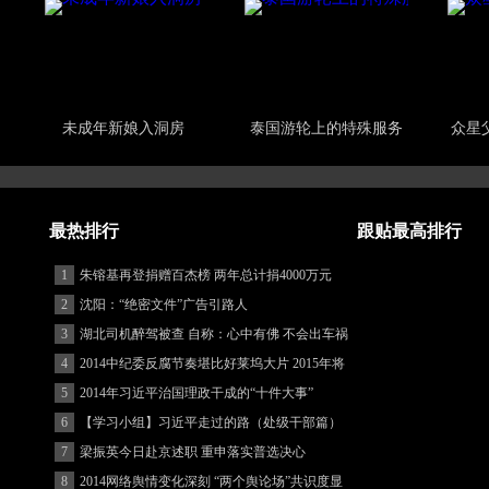
未成年新娘入洞房
泰国游轮上的特殊服务
众星
最热排行
跟贴最高排行
1
朱镕基再登捐赠百杰榜 两年总计捐4000万元
2
沈阳：“绝密文件”广告引路人
3
湖北司机醉驾被查 自称：心中有佛 不会出车祸
(图)
4
2014中纪委反腐节奏堪比好莱坞大片 2015年将
更忙
5
2014年习近平治国理政干成的“十件大事”
6
【学习小组】习近平走过的路（处级干部篇）
7
梁振英今日赴京述职 重申落实普选决心
8
2014网络舆情变化深刻 “两个舆论场”共识度显