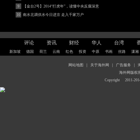
著增强
9
【金台2号】2014“打虎年”，读懂中央反腐深意
10
南水北调供水今日进京 走入千家万户
评论
资讯
财经
华人
台湾
新加坡
德国
荷兰
云南
红色
投资
中原
书画
丝路
潇湘
网站地图
｜
关于海外网
｜
广告服务
｜
海外网版权
Copyright
2011-2014 