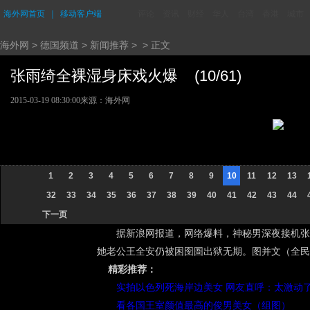
海外网首页
｜
移动客户端
评论
资讯
财经
华人
台湾
香港
城市
海外网
>
德国频道
>
新闻推荐
> > 正文
张雨绮全裸湿身床戏火爆 (10/61)
2015-03-19 08:30:00
来源：海外网
1
2
3
4
5
6
7
8
9
10
11
12
13
32
33
34
35
36
37
38
39
40
41
42
43
44
下一页
据新浪网报道，网络爆料，神秘男深夜接机张
她老公王全安仍被困囹圄出狱无期。图并文（全民
精彩推荐：
实拍以色列死海岸边美女 网友直呼：太激动
看各国王室颜值最高的俊男美女（组图）