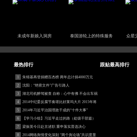
未成年新娘入洞房
泰国游轮上的特殊服务
众星
最热排行
跟贴最高排行
1
朱镕基再登捐赠百杰榜 两年总计捐4000万元
2
沈阳：“绝密文件”广告引路人
3
湖北司机醉驾被查 自称：心中有佛 不会出车祸
(图)
4
2014中纪委反腐节奏堪比好莱坞大片 2015年将
更忙
5
2014年习近平治国理政干成的“十件大事”
6
【学习小组】习近平走过的路（处级干部篇）
7
梁振英今日赴京述职 重申落实普选决心
8
2014网络舆情变化深刻 “两个舆论场”共识度显