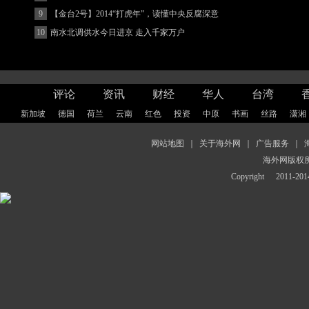
著增强
9
【金台2号】2014“打虎年”，读懂中央反腐深意
10
南水北调供水今日进京 走入千家万户
评论
资讯
财经
华人
台湾
新加坡
德国
荷兰
云南
红色
投资
中原
书画
丝路
潇湘
网站地图
｜
关于海外网
｜
广告服务
｜
海外网版权
Copyright
2011-2014 