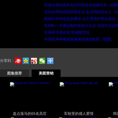
性感女模伦敦街头拍写真宣传品牌内衣（组图
实拍女同性恋的同居生活 盘点同性恋名人（
图揭日本特色温泉裸浴 冰天雪地中男女混浴
比利时一夫妻以制作色情片为业 演员均为当
女厨师半裸出镜 性感教烹饪
中国乳神再曝海量健身房激情私照（组图）
分享到：
图集推荐
美图营销
盘点落马的65名高官
军校里的感人爱情
韩