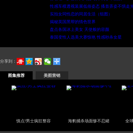
性感车模透视装展低俗姿态 搔首弄姿不惧走
实拍女同性恋的同居生活（组图）
揭秘英国黑帮的情色世界
盘点各国冰上美女 天使般的容颜
泰国变性人选美大赛惊艳 性感秒杀女星
分享到：
图集推荐
美图营销
慎点!男士疯狂整容
海豹捕杀场面惨不忍睹
全