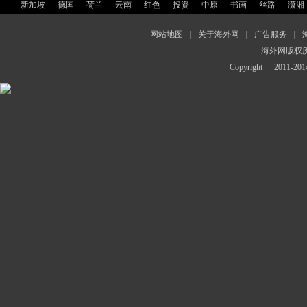
新加坡
德国
荷兰
云南
红色
投资
中原
书画
丝路
潇湘
网站地图
｜
关于海外网
｜
广告服务
｜
海外网版权
Copyright
2011-2014 