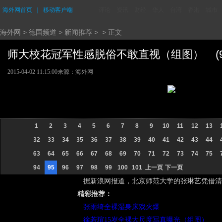
海外网首页
｜
移动客户端
评论
资讯
财经
华人
台湾
香港
城市
海外网
>
德国频道
>
新闻推荐
> > 正文
师大校花冠军性感脱俗不敢直视（组图） (95/
2015-04-02 11:15:00
来源：海外网
1
2
3
4
5
6
7
8
9
10
11
12
13
32
33
34
35
36
37
38
39
40
41
42
43
44
63
64
65
66
67
68
69
70
71
72
73
74
75
94
95
96
97
98
99
100
101
上一页
下一页
据新浪网报道，北京师范大学的张琳艺凭借清
精彩推荐：
张雨绮全裸湿身床戏火爆
徐若瑄15岁全裸大尺度写真曝光（组图）