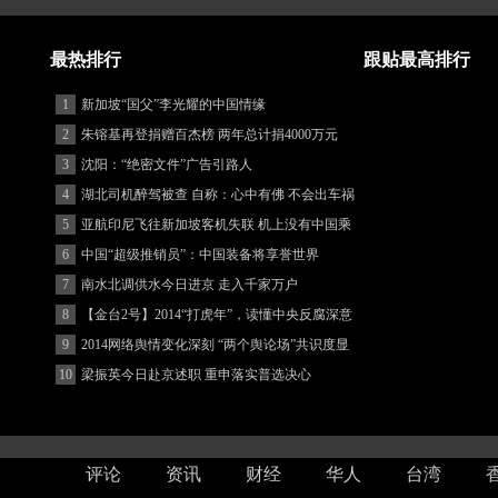
最热排行
跟贴最高排行
1
新加坡“国父”李光耀的中国情缘
2
朱镕基再登捐赠百杰榜 两年总计捐4000万元
3
沈阳：“绝密文件”广告引路人
4
湖北司机醉驾被查 自称：心中有佛 不会出车祸
(图)
5
亚航印尼飞往新加坡客机失联 机上没有中国乘
客
6
中国“超级推销员”：中国装备将享誉世界
7
南水北调供水今日进京 走入千家万户
8
【金台2号】2014“打虎年”，读懂中央反腐深意
9
2014网络舆情变化深刻 “两个舆论场”共识度显
著增强
10
梁振英今日赴京述职 重申落实普选决心
评论
资讯
财经
华人
台湾