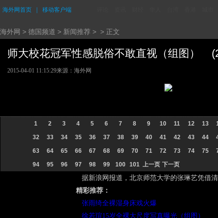
海外网首页
｜
移动客户端
评论
资讯
财经
华人
台湾
香港
城市
海外网
>
德国频道
>
新闻推荐
> > 正文
师大校花冠军性感脱俗不敢直视（组图） (22/
2015-04-01 11:15:29
来源：海外网
1
2
3
4
5
6
7
8
9
10
11
12
13
32
33
34
35
36
37
38
39
40
41
42
43
44
63
64
65
66
67
68
69
70
71
72
73
74
75
94
95
96
97
98
99
100
101
上一页
下一页
据新浪网报道，北京师范大学的张琳艺凭借清
精彩推荐：
张雨绮全裸湿身床戏火爆
徐若瑄15岁全裸大尺度写真曝光（组图）