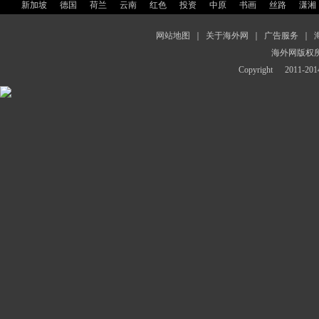
新加坡
德国
荷兰
云南
红色
投资
中原
书画
丝路
潇湘
网站地图
｜
关于海外网
｜
广告服务
｜
海外网版权
Copyright
2011-2014 