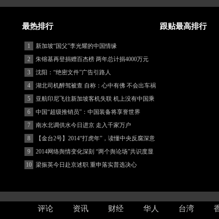
最热排行
跟贴最高排行
1
新加坡“国父”李光耀的中国情缘
2
朱镕基再登捐赠百杰榜 两年总计捐4000万元
3
沈阳：“绝密文件”广告引路人
4
湖北司机醉驾被查 自称：心中有佛 不会出车祸
(图)
5
亚航印尼飞往新加坡客机失联 机上没有中国乘
客
6
中国“超级推销员”：中国装备将享誉世界
7
南水北调供水今日进京 走入千家万户
8
【金台2号】2014“打虎年”，读懂中央反腐深意
9
2014网络舆情变化深刻 “两个舆论场”共识度显
著增强
10
梁振英今日赴京述职 重申落实普选决心
评论
资讯
财经
华人
台湾