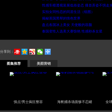
性感车模透视装展低俗姿态 搔首弄姿不惧走
实拍女同性恋的同居生活（组图）
揭秘英国黑帮的情色世界
盘点各国冰上美女 天使般的容颜
泰国变性人选美大赛惊艳 性感秒杀女星
分享到：
图集推荐
美图营销
慎点!男士疯狂整容
海豹捕杀场面惨不忍睹
全