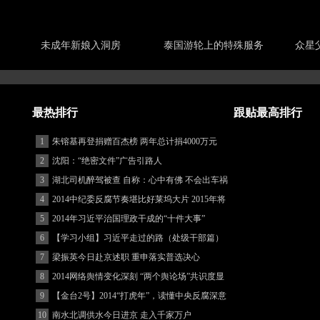
未成年新娘入洞房
泰国游轮上的特殊服务
众星
最热排行
跟贴最高排行
1
朱镕基再登捐赠百杰榜 两年总计捐4000万元
2
沈阳：“绝密文件”广告引路人
3
湖北司机醉驾被查 自称：心中有佛 不会出车祸
(图)
4
2014中纪委反腐节奏堪比好莱坞大片 2015年将
更忙
5
2014年习近平治国理政干成的“十件大事”
6
【学习小组】习近平走过的路（处级干部篇）
7
梁振英今日赴京述职 重申落实普选决心
8
2014网络舆情变化深刻 “两个舆论场”共识度显
著增强
9
【金台2号】2014“打虎年”，读懂中央反腐深意
10
南水北调供水今日进京 走入千家万户