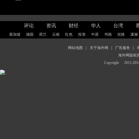
评论
资讯
财经
华人
台湾
新加坡
德国
荷兰
云南
红色
投资
中原
书画
丝路
潇湘
网站地图
｜
关于海外网
｜
广告服务
｜
海外网版权
Copyright
2011-2014 