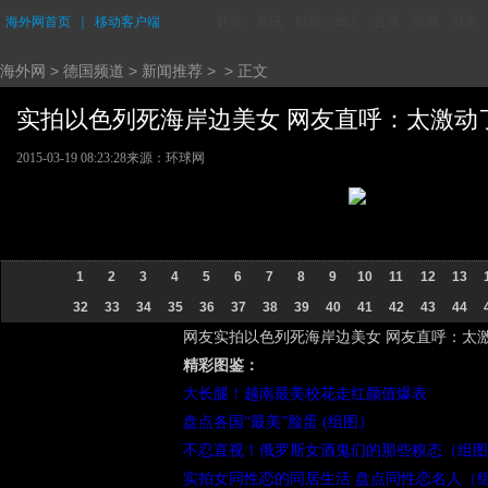
海外网首页
｜
移动客户端
评论
资讯
财经
华人
台湾
香港
城市
海外网
>
德国频道
>
新闻推荐
> > 正文
实拍以色列死海岸边美女 网友直呼：太激动了 (
2015-03-19 08:23:28
来源：
环球网
1
2
3
4
5
6
7
8
9
10
11
12
13
32
33
34
35
36
37
38
39
40
41
42
43
44
网友实拍以色列死海岸边美女 网友直呼：太
精彩图鉴：
大长腿！越南最美校花走红颜值爆表
盘点各国“最美”脸蛋 (组图）
不忍直视！俄罗斯女酒鬼们的那些糗态（组图
实拍女同性恋的同居生活 盘点同性恋名人（