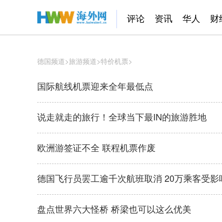
评论
资讯
华人
财
德国频道
>
旅游频道
>
特价机票
>
国际航线机票迎来全年最低点
说走就走的旅行！全球当下最IN的旅游胜地
欧洲游签证不全 联程机票作废
德国飞行员罢工逾千次航班取消 20万乘客受影
盘点世界六大怪桥 桥梁也可以这么优美